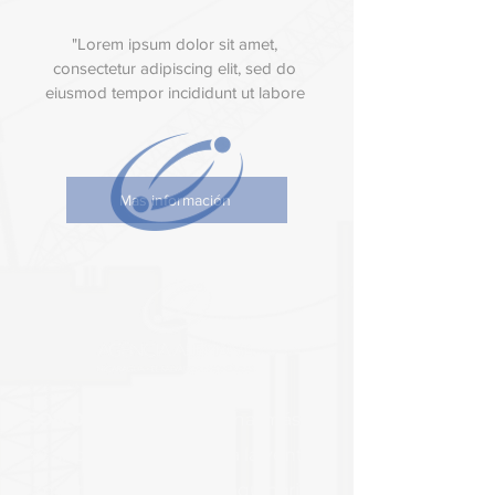
"Lorem ipsum dolor sit amet, 
consectetur adipiscing elit, sed do 
eiusmod tempor incididunt ut labore 
et dolore magna aliqua. Ut enim ad 
minim veniam, quis nostrud 
exercitation ullamco laboris nisi ut 
aliquip ex ea commodo consequat. 
Mas información
Duis aute irure dolor in 
reprehenderit in voluptate velit esse 
cillum dolore eu fugiat nulla pariatur. 
Excepteur sint occaecat cupidatat 
non proident, sunt in culpa qui 
officia deserunt mollit anim id est 
laborum."
SOMOS
Agencia Alemana, más de
30 años dedicándonos a la venta y
mantenimiento de maquinarias