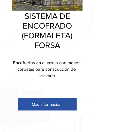
SISTEMA DE
ENCOFRADO
(FORMALETA)
FORSA
Encofrados en aluminio con menos 
corbatas para construcción de 
vivienda
Con encofrados en aluminio FORSA 
PLUS la productividad está 
garantizada, porque el avance de 
obra es más rápido, ordenado, 
Mas información
progresivo y totalmente seguro, y 
además el constructor podrá 
obtener más ahorros en sus 
proyectos sin perder calidad.